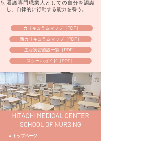
​看護専門職業人としての自分を認識
し、自律的に行動する能力を養う。
カリキュラムマップ［PDF］
新カリキュラムマップ［PDF］
主な実習施設一覧［PDF］
スクールガイド［PDF］
HITACHI MEDICAL CENTER
SCHOOL OF NURSING
● トップページ