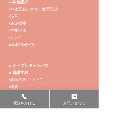
● 学校紹介
▪学校長あいさつ・教育理念
▪沿革
▪施設概要
▪学校評価
▪リンク
●新着情報一覧
● オープンキャンパス
● 看護学科
▪看護学科について
▪
概要
▪課程・修業年限・入学定員
および総定員数
電話をかける
お問い合わせ
▪卒業後取得できる資格
▪休業日
▪授業時間
▪教育目標