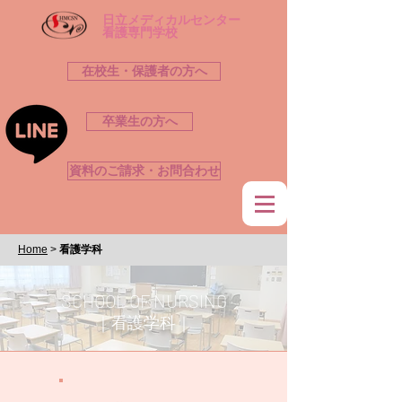
​日立メディカルセンター
看護専門学校
在校生・保護者の方へ
卒業生の方へ
資料のご請求・お問合わせ
Home
>
看護学科
SCHOOL OF NURSING
｜看護学科
｜