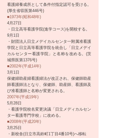
看護婦養成所として条件付指定認可を受ける。
(厚生省収医第446号)
■1973年(昭和48年)
4月27日
・日立高等看護学院(進学コース)を開校する。
9月1日
・財団法人日立メデイカルセンタ一附属准看護
学院と日立高等看護学院を統合し「日立メデイ
カルセンター看護学院」と名称を改める。(茨
城県医第1376号)
■2002年(平成14年)
3月1日
保健婦助産婦看護婦法が改正され、保健師助産
師看護師法となり、保健師、助産師、看護師及
び准看護師と名称が変更される。
2007年(平成19年)
5月28日
・看護学院校名変更決議「日立メディカルセン
ター看護専門学校」に改める。
■2008年(平成20年)
3月25日
・新校舎(日立市高鈴町1丁目4番10号)へ移転