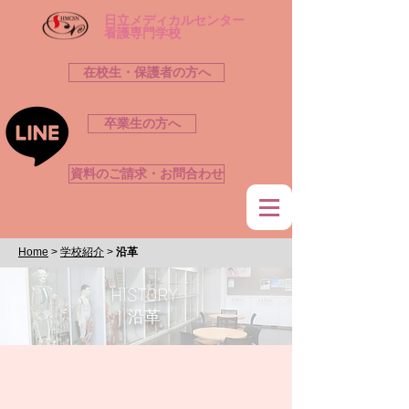
​日立メディカルセンター
看護専門学校
在校生・保護者の方へ
卒業生の方へ
資料のご請求・お問合わせ
Home
>
学校紹介
>
沿革
HISTORY
｜沿革｜