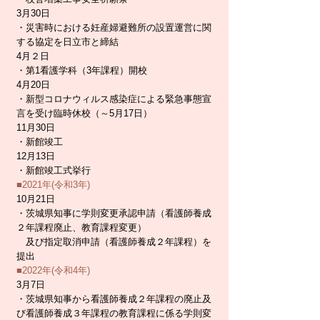
3月30日
・災害時における妊産婦避難所の設置運営に関
する協定を日立市と締結
4月２日
・第1看護学科（3年課程）開校
4月20日
・新型コロナウィルス感染症による緊急事態宣
言を受け臨時休校（～5月17日）
11月30日
・新館竣工
12月13日
・新館竣工式挙行
■2021年(令和3年)
10月21日
・茨城県知事に学則変更承認申請（看護師養成
２年課程廃止、教育課程変更）
及び指定取消申請（看護師養成２年課程）を
提出
■2022年(令和4年)
3月7日
​・茨城県知事から看護師養成２年課程の廃止及
び看護師養成３年課程の教育課程に係る学則変