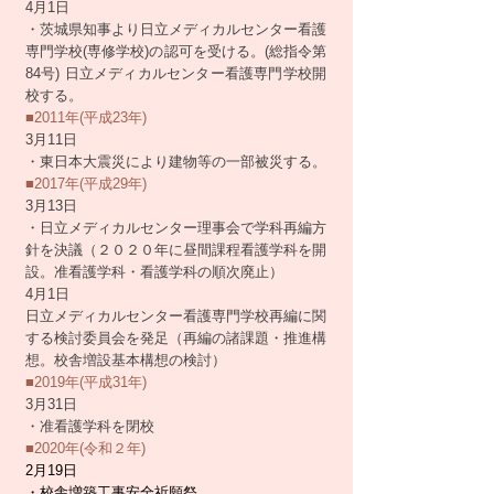
4月1日
・茨城県知事より日立メディカルセンター看護
専門学校(専修学校)の認可を受ける。(総指令第
84号) 日立メディカルセンター看護専門学校開
校する。
■2011年(平成23年)
3月11日
・東日本大震災により建物等の一部被災する。
■2017年(平成29年)
3月13日
・日立メディカルセンター理事会で学科再編方
針を決議（２０２０年に昼間課程看護学科を開
設。准看護学科・看護学科の順次廃止）
4月1日
日立メディカルセンター看護専門学校再編に関
する検討委員会を発足（再編の諸課題・推進構
想。校舎増設基本構想の検討）
■2019年(平成31年)
3月31日
・准看護学科を閉校
■2020年(令和２年)
2月19日
・校舎増築工事安全祈願祭