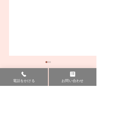
電話をかける
お問い合わせ
HITACHI MEDICAL CENTER
日立二高生を対象とした
6月5日 消防訓
SCHOOL OF NURSING
「特別オープンキャンパ
ました
ス」を開催しました！
● トップページ