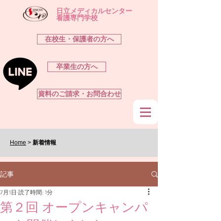
​日立メディカルセンター
看護専門学校
在校生・保護者の方へ
卒業生の方へ
資料のご請求・お問合わせ
Home
>
新着情報
記事
7月1日
読了時間: 1分
第２回 オープンキャンパ